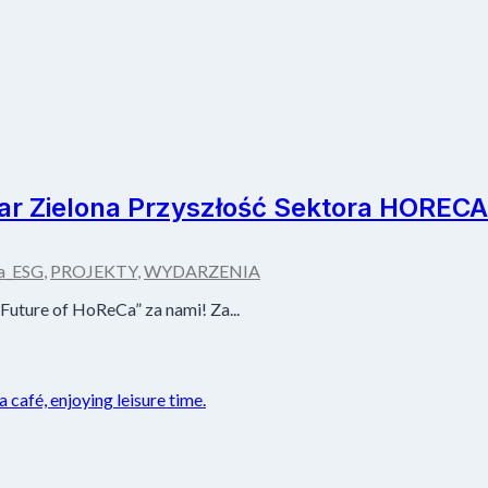
ar Zielona Przyszłość Sektora HORECA
a_ESG
,
PROJEKTY
,
WYDARZENIA
uture of HoReCa” za nami! Za...