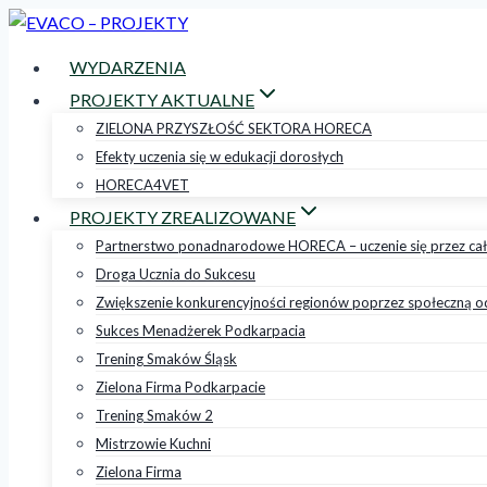
Przejdź
do
WYDARZENIA
treści
PROJEKTY AKTUALNE
ZIELONA PRZYSZŁOŚĆ SEKTORA HORECA
Efekty uczenia się w edukacji dorosłych
HORECA4VET
PROJEKTY ZREALIZOWANE
Partnerstwo ponadnarodowe HORECA – uczenie się przez cał
Droga Ucznia do Sukcesu
Zwiększenie konkurencyjności regionów poprzez społeczną o
Sukces Menadżerek Podkarpacia
Trening Smaków Śląsk
Zielona Firma Podkarpacie
Trening Smaków 2
Mistrzowie Kuchni
Zielona Firma