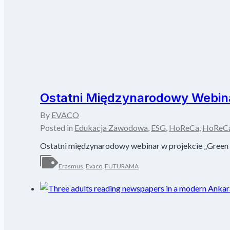
Ostatni Międzynarodowy Webin
By
EVACO
Posted in
Edukacja Zawodowa
,
ESG
,
HoReCa
,
HoReC
Ostatni międzynarodowy webinar w projekcie „Green F
Erasmus
,
Evaco
,
FUTURAMA