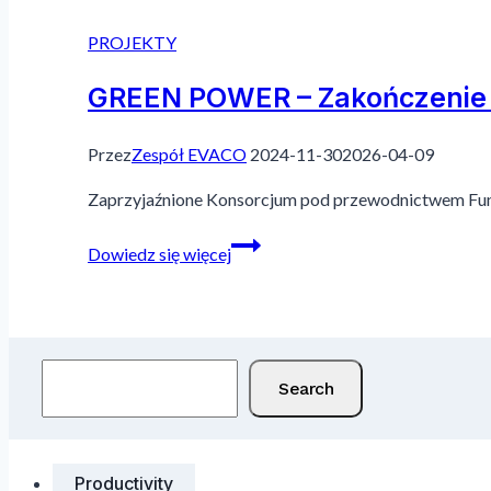
PROJEKTY
GREEN POWER – Zakończenie 
Przez
Zespół EVACO
2024-11-30
2026-04-09
Zaprzyjaźnione Konsorcjum pod przewodnictwem Fund
GREEN
Dowiedz się więcej
POWER –
zakończenie
projektu
Szukaj
Search
Productivity