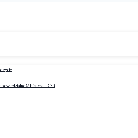
e życie
dpowiedzialność biznesu – CSR